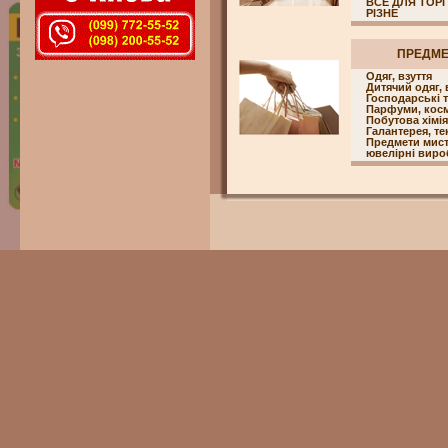
ВСЕ ДЛЯ ТОРГ
РІЗНЕ
ПРЕДМ
Одяг, взуття
Дитячий одяг, 
Господарські 
Парфуми, кос
Побутова хімія
Галантерея, т
Предмети мисте
ювелірні вироб