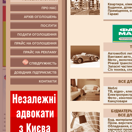
Квартири, кім
Будинки, ділян
ПРО НАС
Приміщення, о
Гаражі
АРХІВ ОГОЛОШЕНЬ
ПОСЛУГИ
ПОДАТИ ОГОЛОШЕННЯ
ПРАЙС НА ОГОЛОШЕННЯ
ПРАЙС НА РЕКЛАМУ
Автомобілі лег
Вантажні авто,
Мото-, велотех
Річний трансп
СПІВДРУЖНІСТЬ
Запасні части
С/х техніка, сп
ДОВІДНИК ПІДПРИЄМСТВ
КОНТАКТИ
ВСЕ ДЛ
Меблі
ТВ, відео-, еле
Електропристр
Фото-, кінотех
Канцтовари
БУДМАТЕРІ
ВСЕ ДЛЯ
Буд. матеріали
Пром. верстат
Обладнання, с
харчової пром