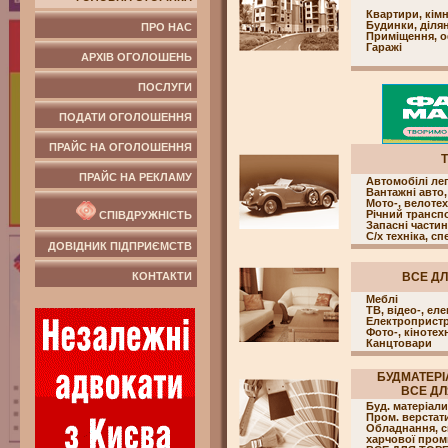
Квартири, кім
Будинки, ділян
ПРО НАС
Приміщення, о
Гаражі
АРХІВ ОГОЛОШЕНЬ
ПОСЛУГИ
ПОДАТИ ОГОЛОШЕННЯ
ПРАЙС НА ОГОЛОШЕННЯ
ПРАЙС НА РЕКЛАМУ
Автомобілі лег
Вантажні авто,
Мото-, велотех
Річний трансп
СПІВДРУЖНІСТЬ
Запасні части
С/х техніка, сп
ДОВІДНИК ПІДПРИЄМСТВ
КОНТАКТИ
ВСЕ ДЛ
Меблі
ТВ, відео-, еле
Електропристр
Фото-, кінотех
Канцтовари
БУДМАТЕРІ
ВСЕ ДЛЯ
Буд. матеріали
Пром. верстат
Обладнання, с
харчової пром