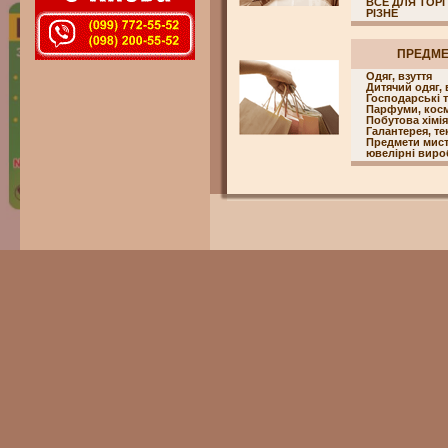
ВСЕ ДЛЯ ТОРГ
РІЗНЕ
ПРЕДМ
Одяг, взуття
Дитячий одяг, 
Господарські 
Парфуми, кос
Побутова хімія
Галантерея, т
Предмети мисте
ювелірні вироб