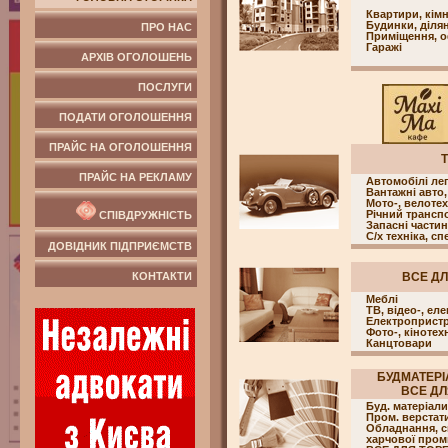
Квартири, кім
Будинки, ділян
ПРО НАС
Приміщення, о
Гаражі
АРХІВ ОГОЛОШЕНЬ
ПОСЛУГИ
ПОДАТИ ОГОЛОШЕННЯ
ПРАЙС НА ОГОЛОШЕННЯ
ПРАЙС НА РЕКЛАМУ
Автомобілі лег
Вантажні авто,
Мото-, велотех
Річний трансп
СПІВДРУЖНІСТЬ
Запасні части
С/х техніка, сп
ДОВІДНИК ПІДПРИЄМСТВ
КОНТАКТИ
ВСЕ ДЛ
Меблі
ТВ, відео-, еле
Електропристр
Фото-, кінотех
Канцтовари
БУДМАТЕРІ
ВСЕ ДЛЯ
Буд. матеріали
Пром. верстат
Обладнання, с
харчової пром