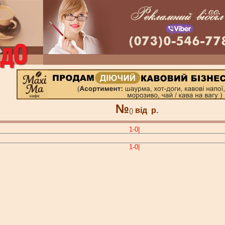
№
від
р.
()
1-0|
1-0|