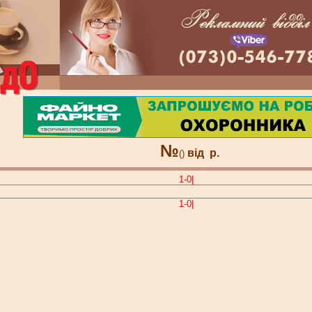
№
від
р.
()
1-0|
1-0|