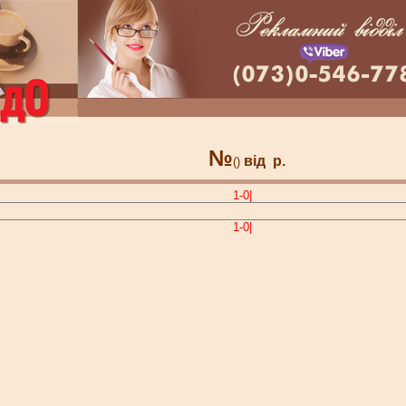
№
від
р.
()
1-0|
1-0|