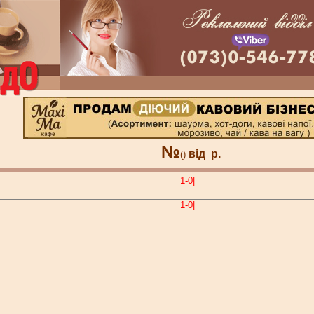
№
від
р.
()
1-0|
1-0|