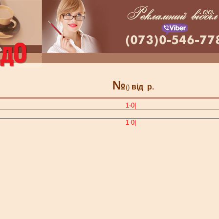
№
від
р.
()
1-0|
1-0|